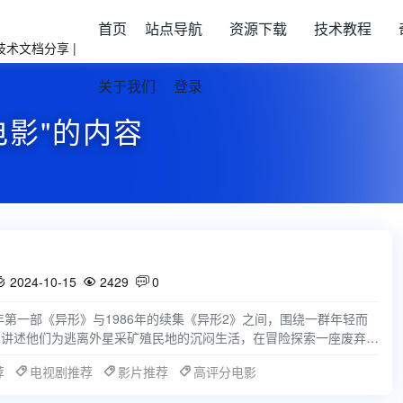
首页
站点导航
资源下载
技术教程
关于我们
登录
电影"的内容
2024-10-15
2429
0



年第一部《异形》与1986年的续集《异形2》之间，围绕一群年轻而
。讲述他们为逃离外星采矿殖民地的沉闷生活，在冒险探索一座废弃的
宇宙中最可
荐
电视剧推荐
影片推荐
高评分电影