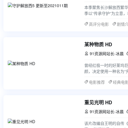
本季聚焦长沙解放西繁
季以“传承守护“为立意
出的老警将带领元气满满
高评分电影
剧情
某种物质 HD
91资源网站长-冰晨

曾经红极一时的好莱坞巨星
颜，决定使用一种名为“
轻、更好的另一个自己
电影推荐
经典电
重见光明 HD
91资源网站长-冰晨

该片改编自王明的自传