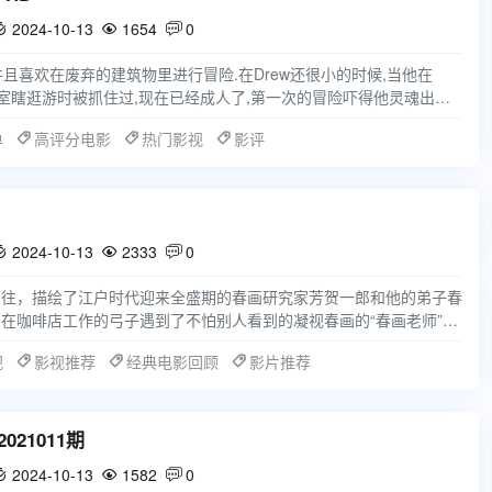
2024-10-13
1654
0



市员工,并且喜欢在废弃的建筑物里进行冒险.在Drew还很小的时候,当他在
士的办公室瞎逛游时被抓住过,现在已经成人了,第一次的冒险吓得他灵魂出窍,
单
高评分电影
热门影视
影评
2024-10-13
2333
0



交往，描绘了江户时代迎来全盛期的春画研究家芳贺一郎和他的弟子春
在咖啡店工作的弓子遇到了不怕别人看到的凝视春画的“春画老师”芳
画是什么的芳贺
视
影视推荐
经典电影回顾
影片推荐
21011期
2024-10-13
1582
0


