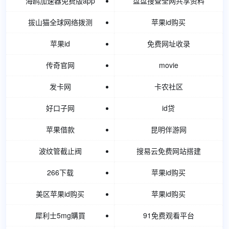
海鸥加速器免费版app
盘盘搜查全网共享资料
拔山猫全球网络拨测
苹果id购买
苹果id
免费网址收录
传奇官网
movie
发卡网
卡农社区
好口子网
id贷
苹果借款
昆明伴游网
波纹管截止阀
搜易云免费网站搭建
266下载
苹果id购买
美区苹果id购买
苹果id购买
犀利士5mg購買
91免费观看平台