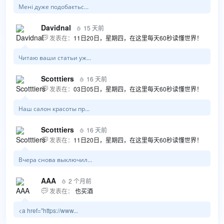
Мені дуже подобаєтьс...
Davidnal
15 天前

发表在：
11日20日，星期四，在这里每天60秒读懂世界！

Читаю ваши статьи уж...
Scotttiers
16 天前

发表在：
03日05日，星期四，在这里每天60秒读懂世界！

Наш салон красоты пр...
Scotttiers
16 天前

发表在：
11日20日，星期四，在这里每天60秒读懂世界！

Вчера снова выключил...
AAA
2 个月前

发表在：
也买酒

<a href="https://www...