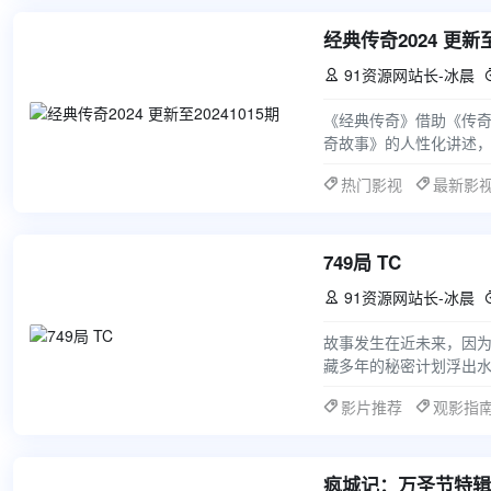
经典传奇2024 更新至
91资源网站长-冰晨

《经典传奇》借助《传
奇故事》的人性化讲述，
的新鲜风格。节目最大
热门影视
最新影
749局 TC
91资源网站长-冰晨

故事发生在近未来，因
藏多年的秘密计划浮出水
冒险之旅，并在这一旅
影片推荐
观影指
疯城记：万圣节特辑 