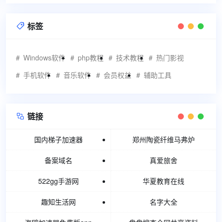
标签

Windows软件
php教程
技术教程
热门影视
手机软件
音乐软件
会员权益
辅助工具
链接

国内梯子加速器
郑州陶瓷纤维马弗炉
备案域名
真爱旅舍
522gg手游网
华夏教育在线
趣知生活网
名字大全