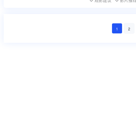
观影建议
影片推
1
2