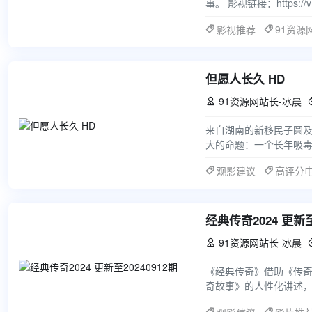
事。 影视链接：https://v11
影视推荐
91资源
但愿人长久 HD
91资源网站长-冰晨

来自湖南的新移民子圆
大的命题：一个长年吸
突然消失，使两姊妹长
观影建议
高评分
经典传奇2024 更新至
91资源网站长-冰晨

《经典传奇》借助《传
奇故事》的人性化讲述，
的新鲜风格。节目最大