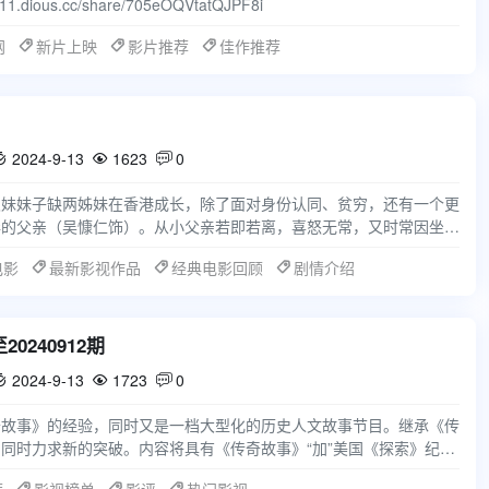
.dious.cc/share/705eOQVtatQJPF8i
网
新片上映
影片推荐
佳作推荐
2024-9-13
1623
0



及妹妹子缺两姊妹在香港成长，除了面对身份认同、贫穷，还有一个更
毒的父亲（吴慷仁饰）。从小父亲若即若离，喜怒无常，又时常因坐牢
期处于不安。小时
电影
最新影视作品
经典电影回顾
剧情介绍
20240912期
2024-9-13
1723
0



奇故事》的经验，同时又是一档大型化的历史人文故事节目。继承《传
同时力求新的突破。内容将具有《传奇故事》“加”美国《探索》纪实
的亮点还是在于