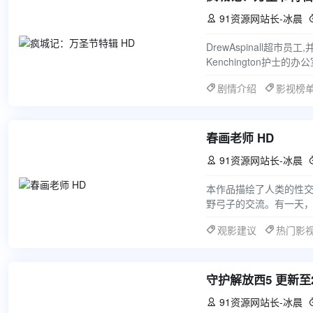
91资源网站长-冰晨

DrewAspinall超
Kenchington护
第二次
剧情介绍
影视榜
春画老师 HD
91资源网站长-冰晨

本作品描绘了人类的性
野弓子的交流。有一天，
贺。弓子对突然说出春
观影建议
热门影
守护解放西5 更新至20
91资源网站长-冰晨
