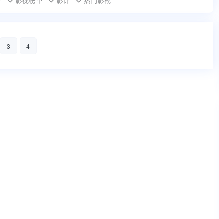
荐
影视榜单
影评
热门影视
3
4