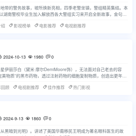
华地带的警务故事，坡所焕新亮相，四季老警坐镇，警组精英集结。本
，以湖南警校毕业生加入解放西各大警组实习来开启全新故事，金句频
的00代新警
介绍
影视榜单
电影推荐
电视剧推荐
2024-10-13
1980
0



伊丽莎白（黛米·摩尔DemiMoore饰），无法面对自己老去的容
完美物质”的黑市药物，透过注射药物的细胞复制物质，创造出更年
（玛格丽特
影回顾
电视剧推荐
佳作推荐
热门影视
2024-9-13
1860
0



《从黑暗到光明》。讲述了美国华裔移民王明成为著名眼科医生的故