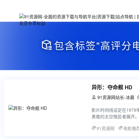
包含标签"高评分

异形：夺命舰 HD
91资源网站长-冰晨

影片时间线设定在1979
勇敢的太空殖民者展开
太空站时，意外遭遇了
91资源网
电影推