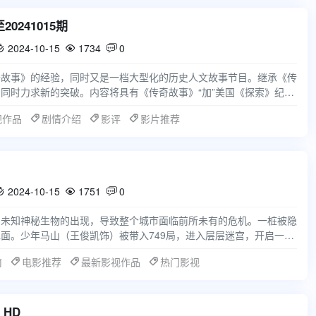
20241015期
2024-10-15
1734
0



奇故事》的经验，同时又是一档大型化的历史人文故事节目。继承《传
同时力求新的突破。内容将具有《传奇故事》“加”美国《探索》纪实
的亮点还是在于
视作品
剧情介绍
影评
影片推荐
2024-10-15
1751
0



为未知神秘生物的出现，导致整个城市面临前所未有的危机。一桩被隐
面。少年马山（王俊凯饰）被带入749局，进入层层迷宫，开启一程
程中完成了一次
南
电影推荐
最新影视作品
热门影视
HD